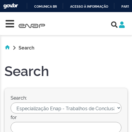
COMUNICA BR
ACESSO À INFORMAÇÃO
PARTI
Skip navigation
IR
PARA
O
CONTEÚDO
Search
Search
Search:
for