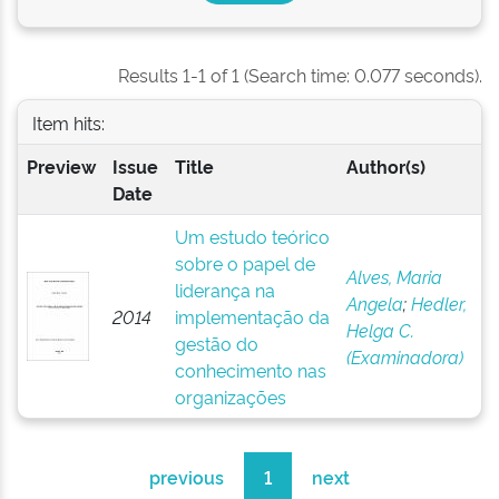
Results 1-1 of 1 (Search time: 0.077 seconds).
Item hits:
Preview
Issue
Title
Author(s)
Date
Um estudo teórico
sobre o papel de
Alves, Maria
liderança na
Angela
;
Hedler,
2014
implementação da
Helga C.
gestão do
(Examinadora)
conhecimento nas
organizações
previous
1
next