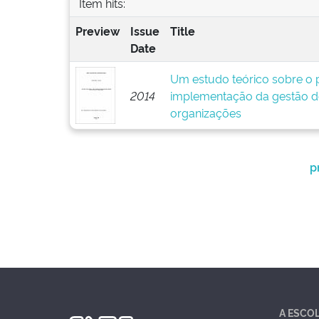
Item hits:
Preview
Issue
Title
Date
Um estudo teórico sobre o p
2014
implementação da gestão d
organizações
p
A ESCO