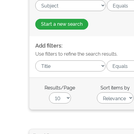
Start a new search
Add filters:
Use filters to refine the search results.
Results/Page
Sort items by