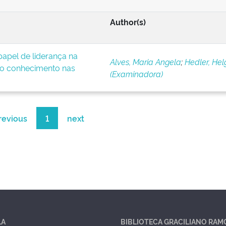
Author(s)
apel de liderança na
Alves, Maria Angela
;
Hedler, Hel
o conhecimento nas
(Examinadora)
revious
1
next
LA
BIBLIOTECA GRACILIANO RAM