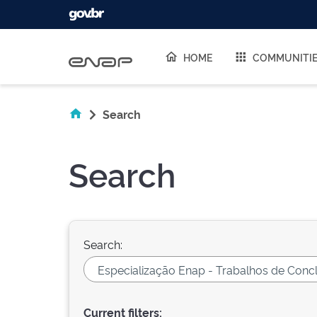
Skip navigation
HOME
COMMUNITI
Search
Search
Search:
Current filters: