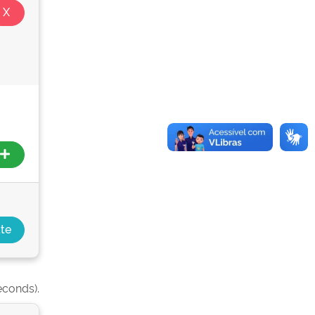
econds).