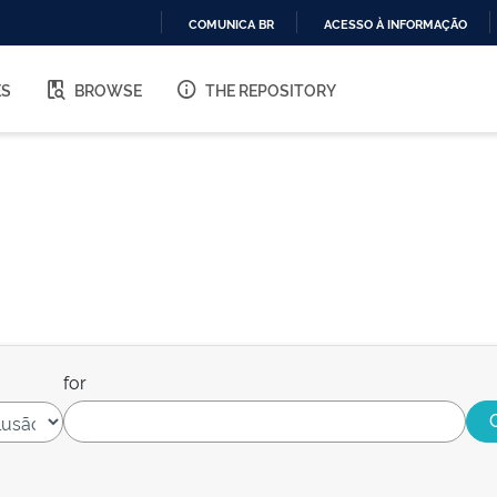
COMUNICA BR
ACESSO À INFORMAÇÃO
IR
PARA
ES
BROWSE
THE REPOSITORY
O
CONTEÚDO
for