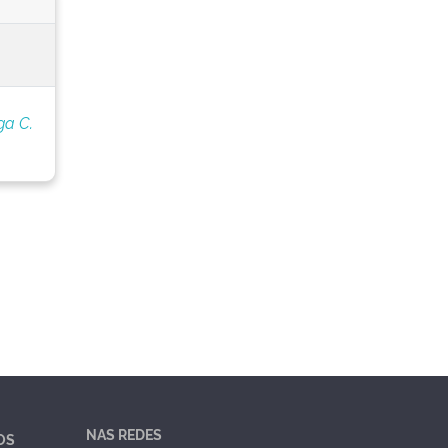
ga C.
NAS REDES
OS