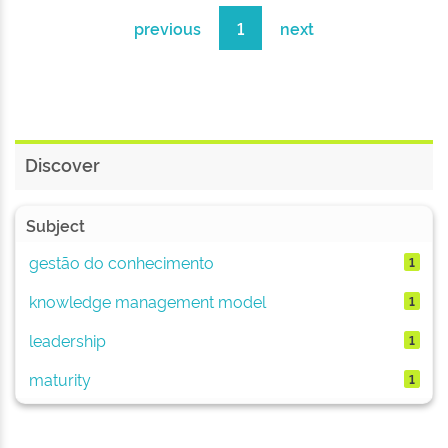
previous
1
next
Discover
Subject
gestão do conhecimento
1
knowledge management model
1
leadership
1
maturity
1