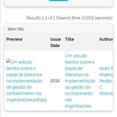
Results 1-1 of 1 (Search time: 0.002 seconds).
Item hits:
Preview
Issue
Title
Author(s
Date
Um estudo
teórico sobre o
papel de
Alves, Ma
liderança na
Angela
;
2014
implementação
Hedler, H
da gestão do
C.
conhecimento
(Examina
nas
organizações