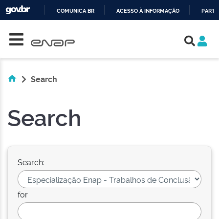
COMUNICA BR
ACESSO À INFORMAÇÃO
PARTI
Skip navigation
IR
PARA
O
CONTEÚDO
Search
Search
Search:
for