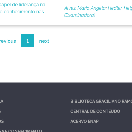
apel de liderança na
Alves, Maria Angela
;
Hedler, Hel
o conhecimento nas
(Examinadora)
revious
1
next
LA
BIBLIOTECA GRACILIANO RAM
S
CENTRAL DE CONTEÚDO
OS
ACERVO ENAP
SA E CONHECIMENTO