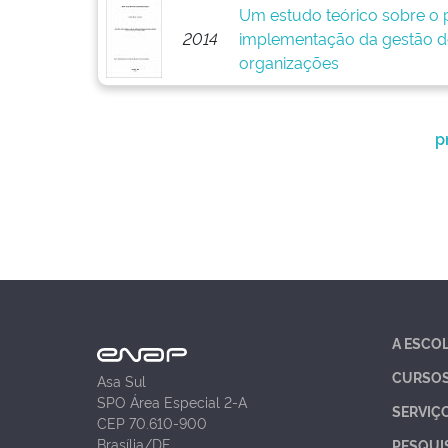
Um estudo teórico sobre o p
2014
implementação da gestão d
organizações
p
A ESCO
CURSO
Asa Sul
SPO Área Especial 2-A
SERVIÇ
CEP 70.610-900
Brasília/DF
PESQUI