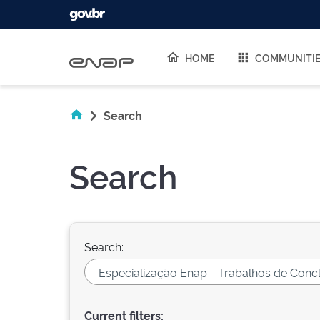
Skip navigation
HOME
COMMUNITI
Search
Search
Search:
Current filters: