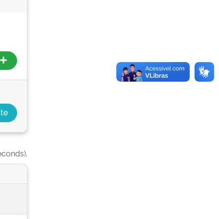
econds).