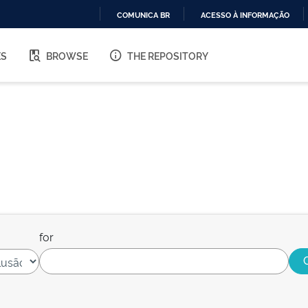
COMUNICA BR
ACESSO À INFORMAÇÃO
IR
PARA
ES
BROWSE
THE REPOSITORY
O
CONTEÚDO
for