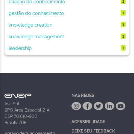
criação do conhecimento
1
gestão do conhecimento
1
knowledge creation
1
knowledge management
1
leadership
1
NAS REDES
Asa Sul
SPO Área Especial 2-A
CEP 70.610-900
ACESSIBILIDADE
Brasília/DF
DEIXE SEU FEEDBACK
Horário de funcionamento