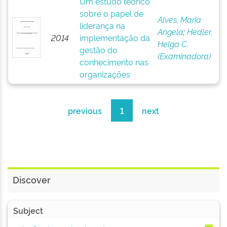
Um estudo teórico
sobre o papel de
Alves, Maria
liderança na
Angela
;
Hedler,
2014
implementação da
Helga C.
gestão do
(Examinadora)
conhecimento nas
organizações
previous
1
next
Discover
Subject