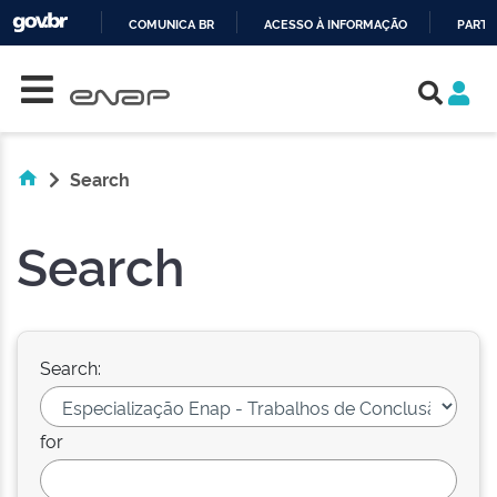
COMUNICA BR
ACESSO À INFORMAÇÃO
PARTI
Skip navigation
IR
PARA
O
CONTEÚDO
Search
Search
Search:
for