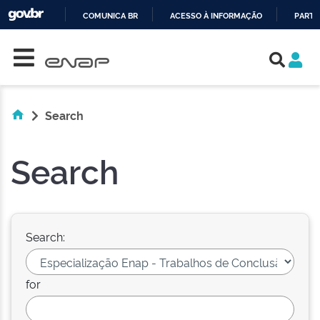
COMUNICA BR
ACESSO À INFORMAÇÃO
PARTI
Skip navigation
IR
PARA
O
CONTEÚDO
Search
Search
Search:
for