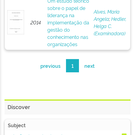
Um estudo teórico
sobre o papel de
Alves, Maria
liderança na
Angela
;
Hedler,
2014
implementação da
Helga C.
gestão do
(Examinadora)
conhecimento nas
organizações
previous
1
next
Discover
Subject