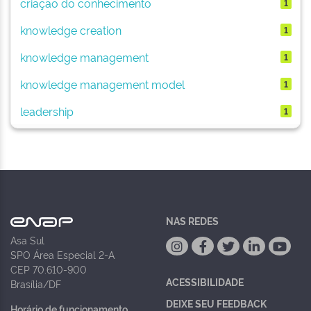
criação do conhecimento
1
knowledge creation
1
knowledge management
1
knowledge management model
1
leadership
1
NAS REDES
Asa Sul
SPO Área Especial 2-A
CEP 70.610-900
ACESSIBILIDADE
Brasília/DF
DEIXE SEU FEEDBACK
Horário de funcionamento