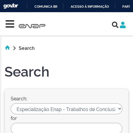
COMUNICA BR
ACESSO À INFORMAÇÃO
PARTI
Skip navigation
IR
PARA
O
CONTEÚDO
Search
Search
Search:
for