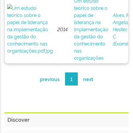
Um estudo
teórico sobre o
papel de
Alves, Ma
liderança na
Angela
;
2014
implementação
Hedler, H
da gestão do
C.
conhecimento
(Examina
nas
organizações
previous
1
next
Discover