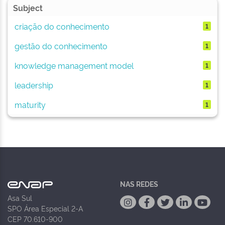
Subject
criação do conhecimento
1
gestão do conhecimento
1
knowledge management model
1
leadership
1
maturity
1
NAS REDES
Asa Sul
SPO Área Especial 2-A
CEP 70.610-900