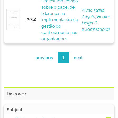
Um estudo teórico
sobre o papel de
Alves, Maria
liderança na
Angela
;
Hedler,
2014
implementação da
Helga C.
gestão do
(Examinadora)
conhecimento nas
organizações
previous
1
next
Discover
Subject