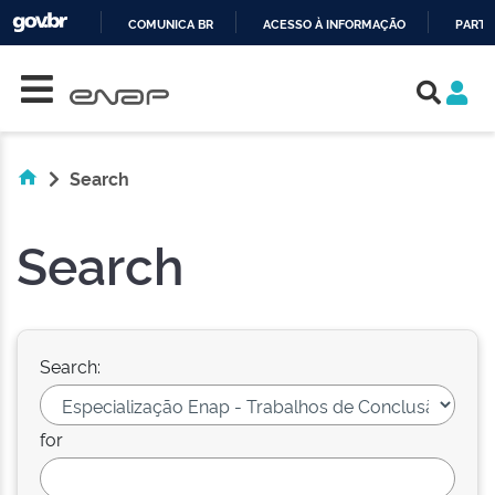
COMUNICA BR
ACESSO À INFORMAÇÃO
PARTI
Skip navigation
IR
PARA
O
CONTEÚDO
Search
Search
Search:
for