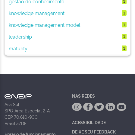
gestão do conhecimento
1
knowledge management
1
knowledge management model
1
leadership
1
maturity
1
NAS REDES
Asa Sul
SPO Área Especial 2-A
CEP 70.610-900
ACESSIBILIDADE
Brasília/DF
DEIXE SEU FEEDBACK
Horário de funcionamento