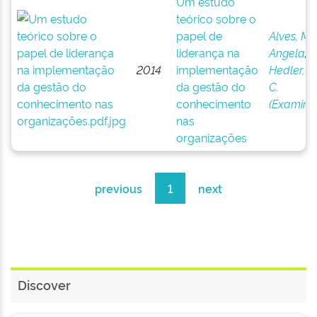
Um estudo
teórico sobre o
papel de
Alves, Ma
liderança na
Angela
;
2014
implementação
Hedler, H
da gestão do
C.
conhecimento
(Examina
nas
organizações
previous
1
next
Discover