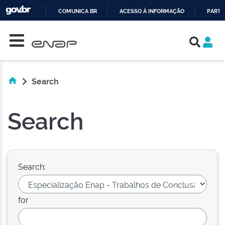
COMUNICA BR
ACESSO À INFORMAÇÃO
PARTI
Skip navigation
IR
PARA
O
CONTEÚDO
Search
Search
Search:
for