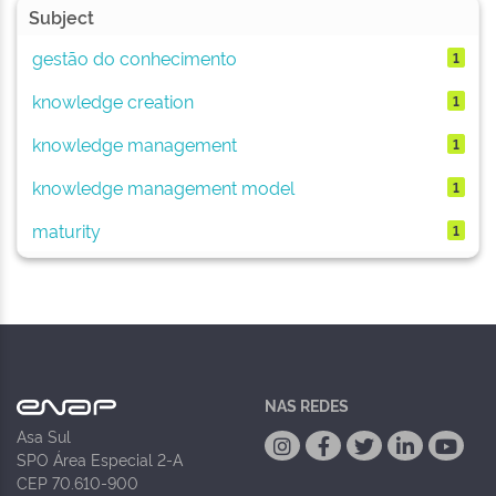
Subject
gestão do conhecimento
1
knowledge creation
1
knowledge management
1
knowledge management model
1
maturity
1
NAS REDES
Asa Sul
SPO Área Especial 2-A
CEP 70.610-900