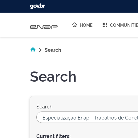
Skip navigation
HOME
COMMUNITI
Search
Search
Search:
Current filters: