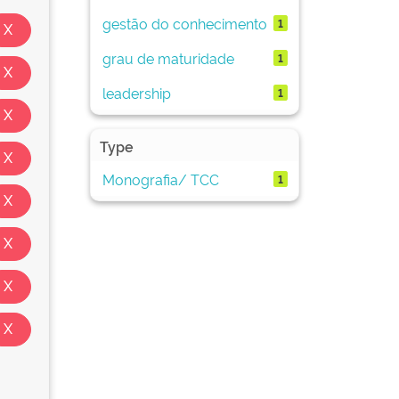
gestão do conhecimento
1
grau de maturidade
1
leadership
1
Type
Monografia/ TCC
1