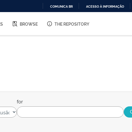
COMUNICA BR
ACESSO À INFORMAÇÃO
IR
PARA
ES
BROWSE
THE REPOSITORY
O
CONTEÚDO
for