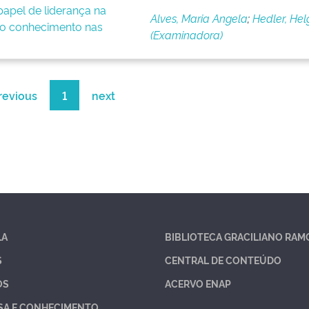
apel de liderança na
Alves, Maria Angela
;
Hedler, Hel
o conhecimento nas
(Examinadora)
revious
1
next
LA
BIBLIOTECA GRACILIANO RAM
S
CENTRAL DE CONTEÚDO
OS
ACERVO ENAP
SA E CONHECIMENTO