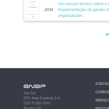
Um estudo teórico sobre o p
2014
implementação da gestão d
organizações
p
A ESCO
CURSO
Asa Sul
SPO Área Especial 2-A
SERVIÇ
CEP 70.610-900
Brasília/DF
PESQUI