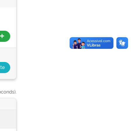
econds).