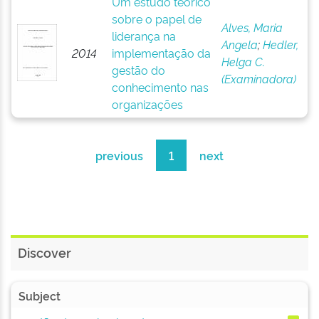
Um estudo teórico
sobre o papel de
Alves, Maria
liderança na
Angela
;
Hedler,
2014
implementação da
Helga C.
gestão do
(Examinadora)
conhecimento nas
organizações
previous
1
next
Discover
Subject