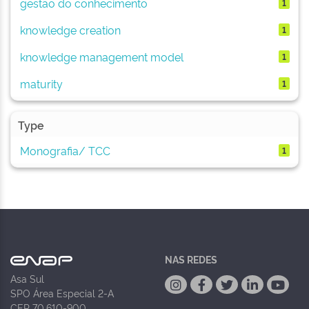
gestão do conhecimento
1
knowledge creation
1
knowledge management model
1
maturity
1
Type
Monografia/ TCC
1
NAS REDES
Asa Sul
SPO Área Especial 2-A
CEP 70.610-900