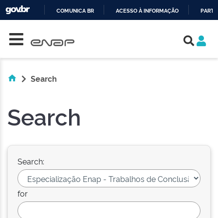
COMUNICA BR
ACESSO À INFORMAÇÃO
PARTI
Skip navigation
IR
PARA
O
CONTEÚDO
Search
Search
Search:
for