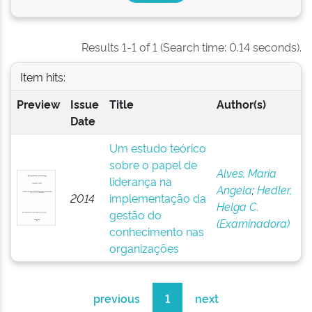
Results 1-1 of 1 (Search time: 0.14 seconds).
Item hits:
Preview
Issue
Title
Author(s)
Date
Um estudo teórico
sobre o papel de
Alves, Maria
liderança na
Angela
;
Hedler,
2014
implementação da
Helga C.
gestão do
(Examinadora)
conhecimento nas
organizações
previous
1
next