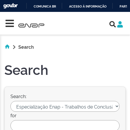
COMUNICA BR
ACESSO À INFORMAÇÃO
PARTI
Skip navigation
IR
PARA
O
CONTEÚDO
Search
Search
Search:
for