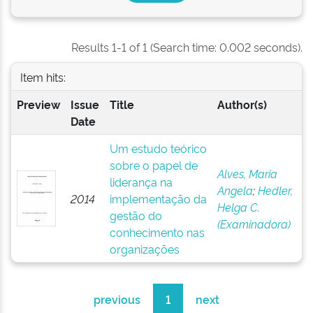
Results 1-1 of 1 (Search time: 0.002 seconds).
Item hits:
Preview
Issue
Title
Author(s)
Date
Um estudo teórico
sobre o papel de
Alves, Maria
liderança na
Angela
;
Hedler,
2014
implementação da
Helga C.
gestão do
(Examinadora)
conhecimento nas
organizações
previous
1
next