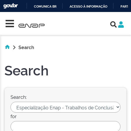
COMUNICA BR
ACESSO À INFORMAÇÃO
PARTI
Skip navigation
IR
PARA
O
CONTEÚDO
Search
Search
Search:
for