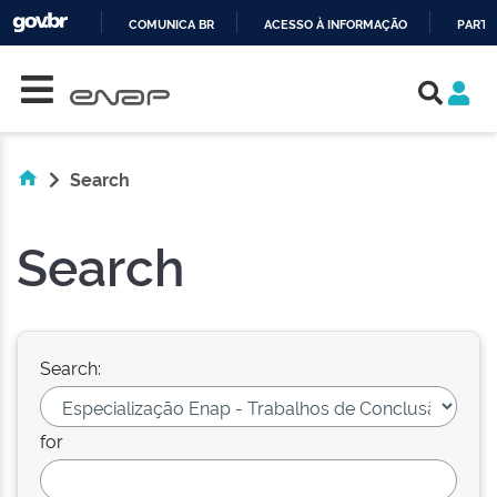
COMUNICA BR
ACESSO À INFORMAÇÃO
PARTI
Skip navigation
IR
PARA
O
CONTEÚDO
Search
Search
Search:
for