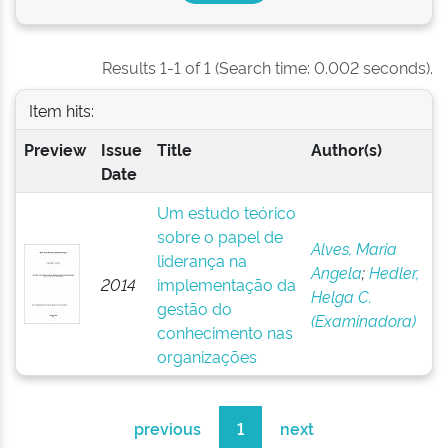
Results 1-1 of 1 (Search time: 0.002 seconds).
Item hits:
Preview
Issue
Title
Author(s)
Date
Um estudo teórico
sobre o papel de
Alves, Maria
liderança na
Angela
;
Hedler,
2014
implementação da
Helga C.
gestão do
(Examinadora)
conhecimento nas
organizações
previous
1
next