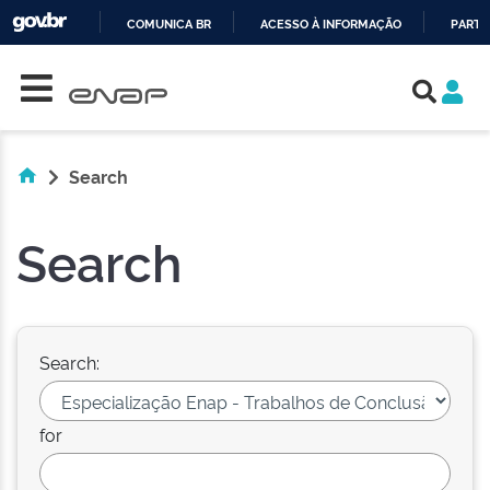
COMUNICA BR
ACESSO À INFORMAÇÃO
PARTI
Skip navigation
IR
PARA
O
CONTEÚDO
Search
Search
Search:
for