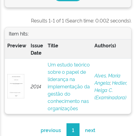
Results 1-1 of 1 (Search time: 0.002 seconds).
Item hits:
Preview
Issue
Title
Author(s)
Date
Um estudo teórico
sobre o papel de
Alves, Maria
liderança na
Angela
;
Hedler,
2014
implementação da
Helga C.
gestão do
(Examinadora)
conhecimento nas
organizações
previous
1
next