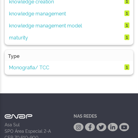
knowledge creation
1
knowledge management
1
knowledge management model
1
maturity
1
Type
Monografia/ TCC
1
NAS REDES
Asa Sul
SPO Área Especial 2-A
CEP 70.610-900