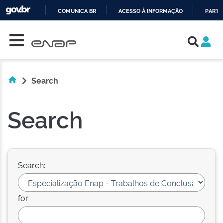
COMUNICA BR
ACESSO À INFORMAÇÃO
PARTI
Skip navigation
IR
PARA
O
CONTEÚDO
Search
Search
Search:
for