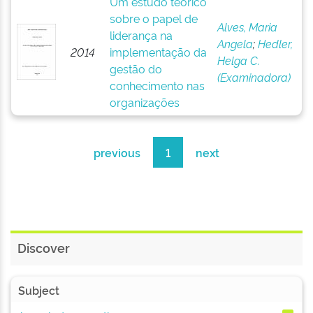
Um estudo teórico
sobre o papel de
Alves, Maria
liderança na
Angela
;
Hedler,
2014
implementação da
Helga C.
gestão do
(Examinadora)
conhecimento nas
organizações
previous
1
next
Discover
Subject