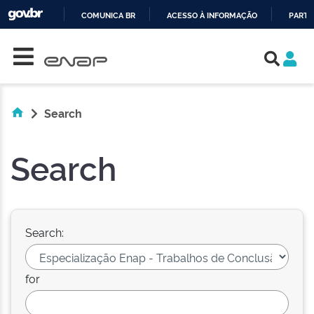
COMUNICA BR
ACESSO À INFORMAÇÃO
PARTI
Skip navigation
IR
PARA
O
CONTEÚDO
Search
Search
Search:
for