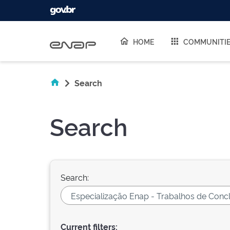
Skip navigation
HOME
COMMUNITI
Search
Search
Search:
Current filters: