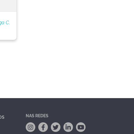
ga C.
NAS REDES
OS