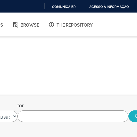
COMUNICA BR
ACESSO À INFORMAÇÃO
IR
PARA
ES
BROWSE
THE REPOSITORY
O
CONTEÚDO
for