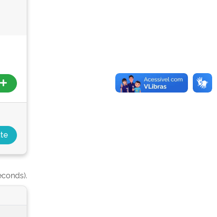
econds).