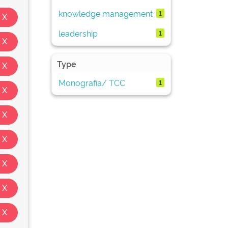
knowledge management
1
leadership
1
Type
Monografia/ TCC
1