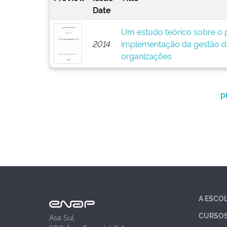
Date
Um estudo teórico sobre o p
2014
implementação da gestão d
organizações
p
A ESCO
CURSO
Asa Sul