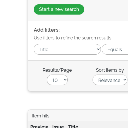
Start a new search
Add filters:
Use filters to refine the search results.
Results/Page
Sort items by
Item hits:
Preview
Issue
Title