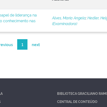
apel de liderança na
Alves, Maria Angela
;
Hedler, Hel
o conhecimento nas
(Examinadora)
revious
1
next
LA
BIBLIOTECA GRACILIANO RAM
S
CENTRAL DE CONTEÚDO