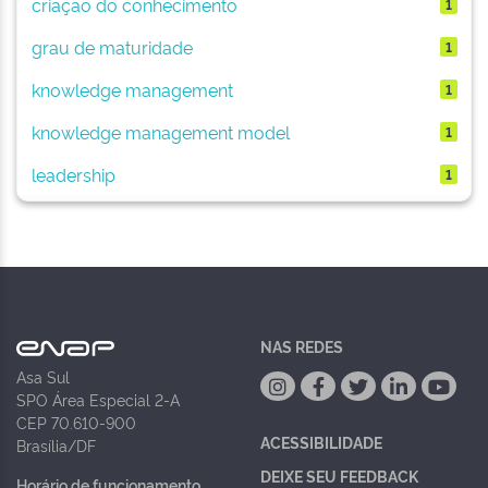
criação do conhecimento
1
grau de maturidade
1
knowledge management
1
knowledge management model
1
leadership
1
NAS REDES
Asa Sul
SPO Área Especial 2-A
CEP 70.610-900
ACESSIBILIDADE
Brasília/DF
DEIXE SEU FEEDBACK
Horário de funcionamento