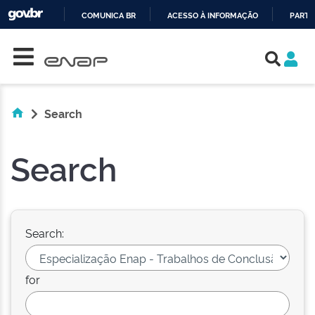
COMUNICA BR
ACESSO À INFORMAÇÃO
PARTI
Skip navigation
IR
PARA
O
CONTEÚDO
Search
Search
Search:
for