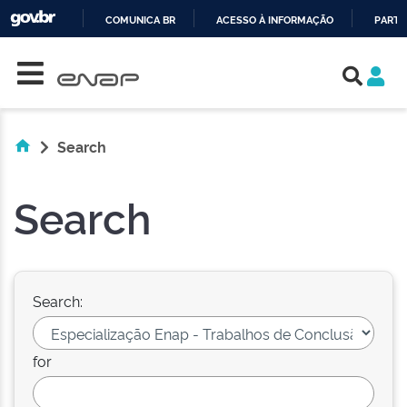
COMUNICA BR
ACESSO À INFORMAÇÃO
PARTI
Skip navigation
IR
PARA
O
CONTEÚDO
Search
Search
Search:
for