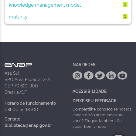
knowledge management model
1
maturity
1
NAS REDES
Asa Sul
SPO Área Especial 2-A
CEP 70.610-900
ACESSIBILIDADE
Brasília/DF
DEIXE SEU FEEDBACK
Horário de funcionamento
Compartilhe conosco
se nossos
08h00 às 18h00
canais estão adequados pra
Contato
você? Elogios também são
biblioteca@enap.gov.br
super bem vindos!