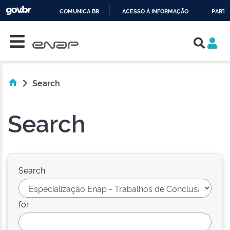
COMUNICA BR
ACESSO À INFORMAÇÃO
PARTI
Skip navigation
IR
PARA
O
CONTEÚDO
Search
Search
Search:
for