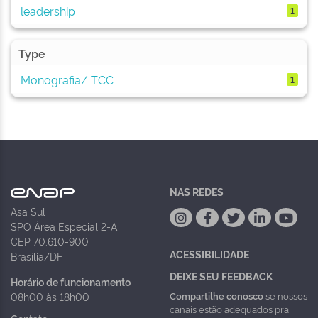
leadership
1
Type
Monografia/ TCC
1
NAS REDES
Asa Sul
SPO Área Especial 2-A
CEP 70.610-900
ACESSIBILIDADE
Brasília/DF
DEIXE SEU FEEDBACK
Horário de funcionamento
Compartilhe conosco
se nossos
08h00 às 18h00
canais estão adequados pra