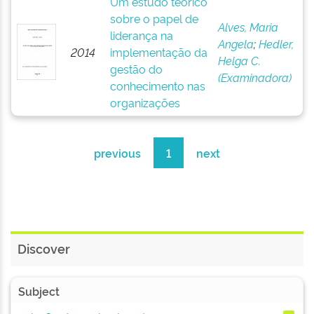
Um estudo teórico
sobre o papel de
Alves, Maria
liderança na
Angela
;
Hedler,
2014
implementação da
Helga C.
gestão do
(Examinadora)
conhecimento nas
organizações
previous
1
next
Discover
Subject