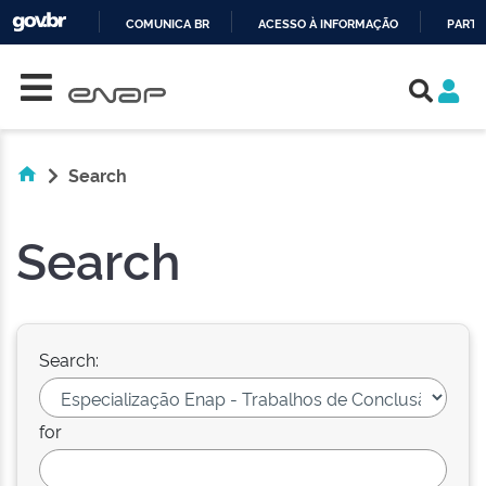
COMUNICA BR
ACESSO À INFORMAÇÃO
PARTI
Skip navigation
IR
PARA
O
CONTEÚDO
Search
Search
Search:
for