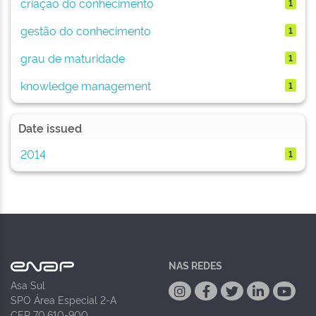
criação do conhecimento
1
gestão do conhecimento
1
grau de maturidade
1
knowledge management
1
Date issued
2014
1
NAS REDES
Asa Sul
SPO Área Especial 2-A
CEP 70.610-900