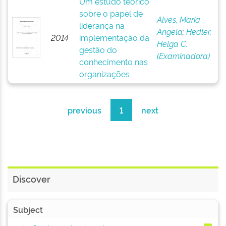
Um estudo teórico
sobre o papel de
Alves, Maria
liderança na
Angela
;
Hedler,
2014
implementação da
Helga C.
gestão do
(Examinadora)
conhecimento nas
organizações
previous
1
next
Discover
Subject