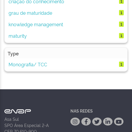
criação do conhecimento
1
grau de maturidade
1
knowledge management
1
maturity
1
Type
Monografia/ TCC
1
NAS REDES
Asa Sul
SPO Área Especial 2-A
CEP 70.610-900