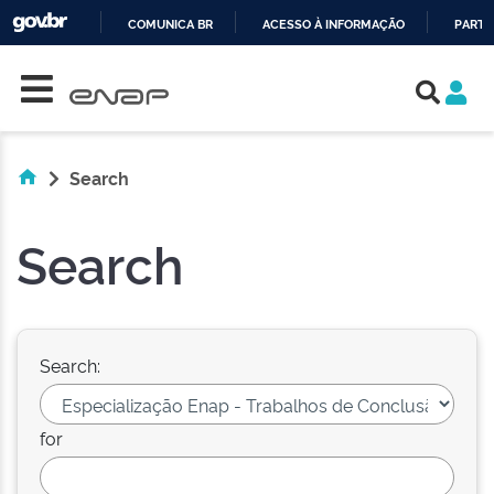
COMUNICA BR
ACESSO À INFORMAÇÃO
PARTI
Skip navigation
IR
PARA
O
CONTEÚDO
Search
Search
Search:
for