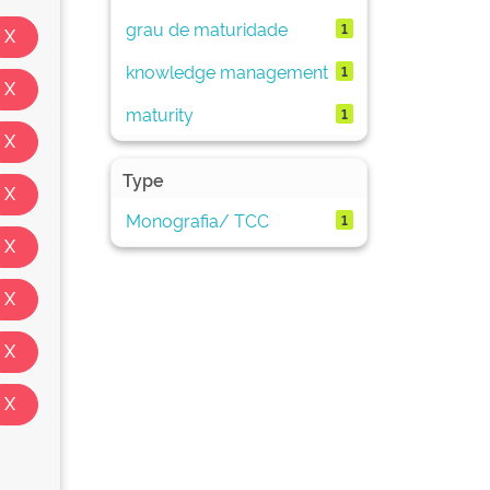
grau de maturidade
1
knowledge management
1
maturity
1
Type
Monografia/ TCC
1