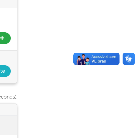
econds).