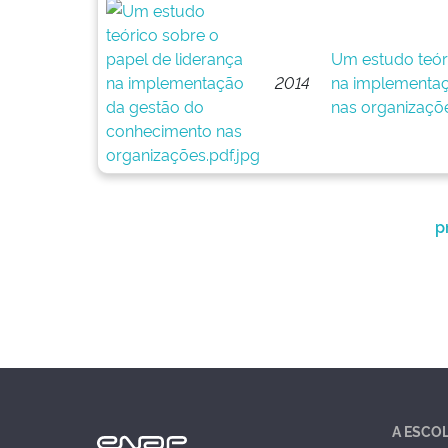
Um estudo teóri
2014
na implementaç
nas organizaçõ
p
A ESCO