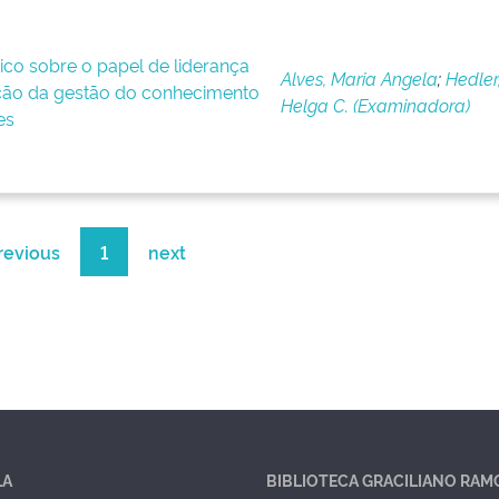
co sobre o papel de liderança
Alves, Maria Angela
;
Hedler
ão da gestão do conhecimento
Helga C. (Examinadora)
es
revious
1
next
LA
BIBLIOTECA GRACILIANO RAM