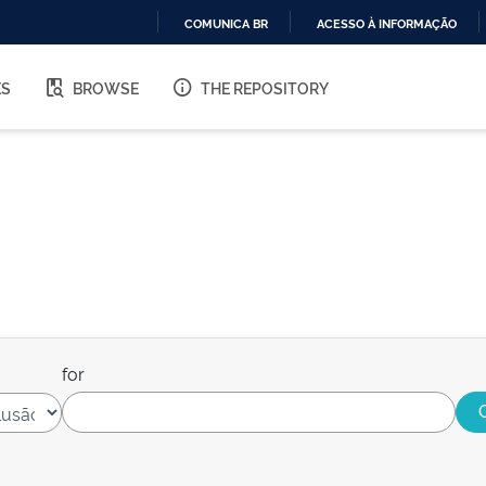
COMUNICA BR
ACESSO À INFORMAÇÃO
IR
PARA
ES
BROWSE
THE REPOSITORY
O
CONTEÚDO
for