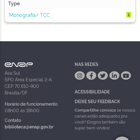
Type
Monografia/ TCC
1
NAS REDES
Asa Sul
SPO Área Especial 2-A
CEP 70.610-900
ACESSIBILIDADE
Brasília/DF
DEIXE SEU FEEDBACK
Horário de funcionamento
Compartilhe conosco
se nossos
08h00 às 18h00
canais estão adequados pra
Contato
você? Elogios também são
biblioteca@enap.gov.br
super bem vindos!