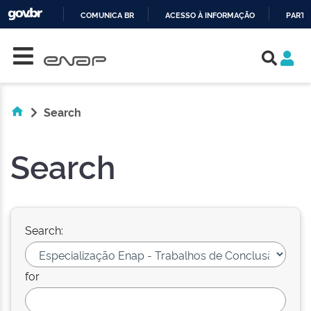
COMUNICA BR
ACESSO À INFORMAÇÃO
PARTI
Skip navigation
IR
PARA
O
CONTEÚDO
Search
Search
Search:
for