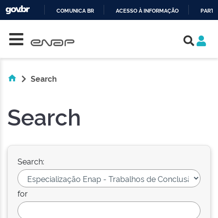
COMUNICA BR
ACESSO À INFORMAÇÃO
PARTI
Skip navigation
IR
PARA
O
CONTEÚDO
Search
Search
Search:
for