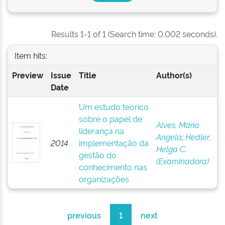
Results 1-1 of 1 (Search time: 0.002 seconds).
Item hits:
Preview
Issue
Title
Author(s)
Date
Um estudo teórico
sobre o papel de
Alves, Maria
liderança na
Angela
;
Hedler,
2014
implementação da
Helga C.
gestão do
(Examinadora)
conhecimento nas
organizações
previous
1
next