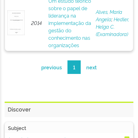
Um estudo teórico
sobre o papel de
Alves, Maria
liderança na
Angela
;
Hedler,
2014
implementação da
Helga C.
gestão do
(Examinadora)
conhecimento nas
organizações
previous
1
next
Discover
Subject