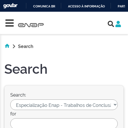
COMUNICA BR
ACESSO À INFORMAÇÃO
PARTI
Skip navigation
IR
PARA
O
CONTEÚDO
Search
Search
Search:
for