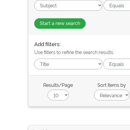
Start a new search
Add filters:
Use filters to refine the search results.
Results/Page
Sort items by