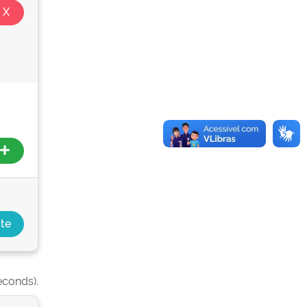
econds).