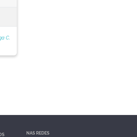
ga C.
NAS REDES
OS