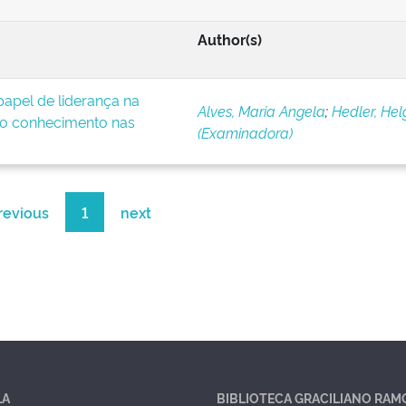
Author(s)
apel de liderança na
Alves, Maria Angela
;
Hedler, Hel
o conhecimento nas
(Examinadora)
revious
1
next
LA
BIBLIOTECA GRACILIANO RAM