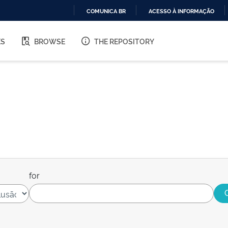
COMUNICA BR
ACESSO À INFORMAÇÃO
IR
PARA
ES
BROWSE
THE REPOSITORY
O
CONTEÚDO
for