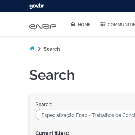
Skip navigation
HOME
COMMUNITI
Search
Search
Search:
Current filters: