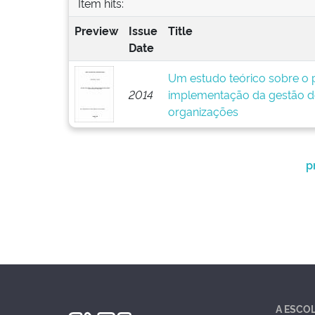
Item hits:
Preview
Issue
Title
Date
Um estudo teórico sobre o p
2014
implementação da gestão d
organizações
p
A ESCO