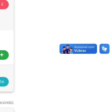
econds).