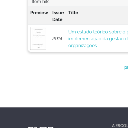
Item hits:
Preview
Issue
Title
Date
Um estudo teórico sobre o p
2014
implementação da gestão d
organizações
p
A ESCO