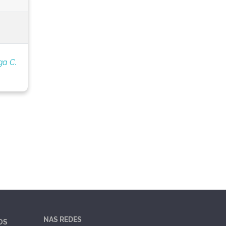
ga C.
NAS REDES
OS