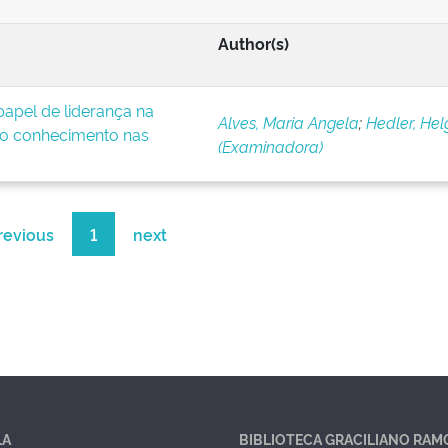
Author(s)
apel de liderança na
Alves, Maria Angela
;
Hedler, Hel
o conhecimento nas
(Examinadora)
revious
1
next
LA
BIBLIOTECA GRACILIANO RAM