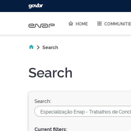
Skip navigation
HOME
COMMUNITI
Search
Search
Search:
Current filters: