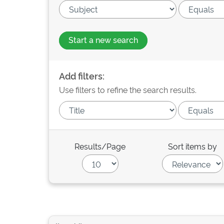
Start a new search
Add filters:
Use filters to refine the search results.
Results/Page
Sort items by