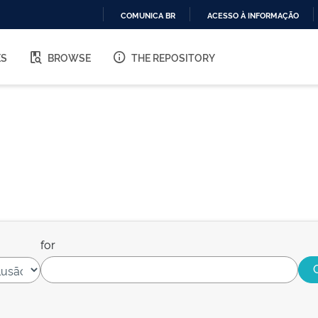
COMUNICA BR
ACESSO À INFORMAÇÃO
IR
PARA
ES
BROWSE
THE REPOSITORY
O
CONTEÚDO
for