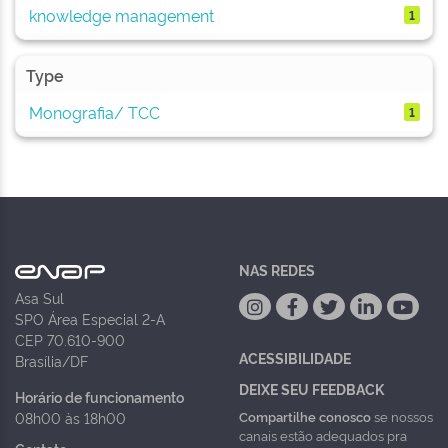
knowledge management
1
Type
Monografia/ TCC
1
NAS REDES
Asa Sul
SPO Área Especial 2-A
CEP 70.610-900
ACESSIBILIDADE
Brasília/DF
DEIXE SEU FEEDBACK
Horário de funcionamento
Compartilhe conosco
se nossos
08h00 às 18h00
canais estão adequados pra