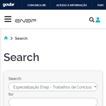
COMUNICA BR
ACESSO À INFORMAÇÃO
PARTI
Skip navigation
IR
PARA
O
CONTEÚDO
Search
Search
Search:
for