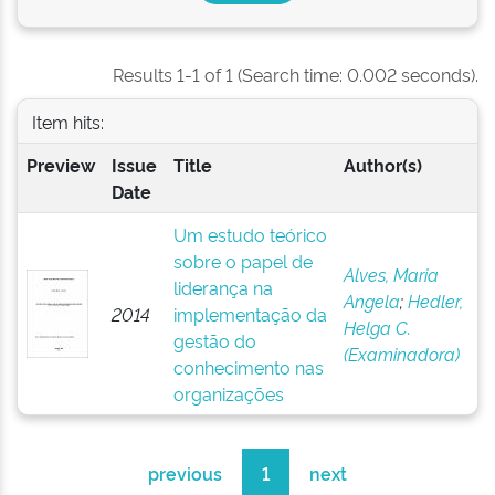
Results 1-1 of 1 (Search time: 0.002 seconds).
Item hits:
Preview
Issue
Title
Author(s)
Date
Um estudo teórico
sobre o papel de
Alves, Maria
liderança na
Angela
;
Hedler,
2014
implementação da
Helga C.
gestão do
(Examinadora)
conhecimento nas
organizações
previous
1
next