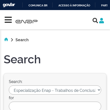
COMUNICA BR
ACESSO À INFORMAÇÃO
PARTI
Skip navigation
IR
PARA
O
CONTEÚDO
Search
Search
Search:
for