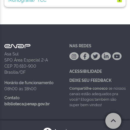
NAS REDES
Asa Sul
SPO Área Especial 2-A
CEP 70.610-900
ACESSIBILIDADE
Brasília/DF
DEIXE SEU FEEDBACK
Horário de funcionamento
Compartilhe conosco
se nossos
08h00 às 18h00
canais estão adequados pra
Contato
você? Elogios também são
biblioteca@enap.gov.br
super bem vindos!