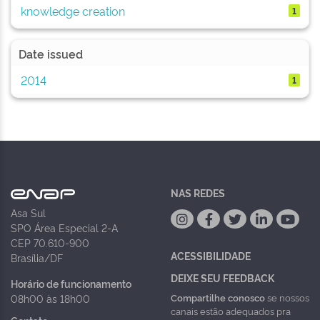
knowledge creation
1
Date issued
2014
1
NAS REDES
Asa Sul
SPO Área Especial 2-A
CEP 70.610-900
ACESSIBILIDADE
Brasília/DF
DEIXE SEU FEEDBACK
Horário de funcionamento
Compartilhe conosco
se nossos
08h00 às 18h00
canais estão adequados pra