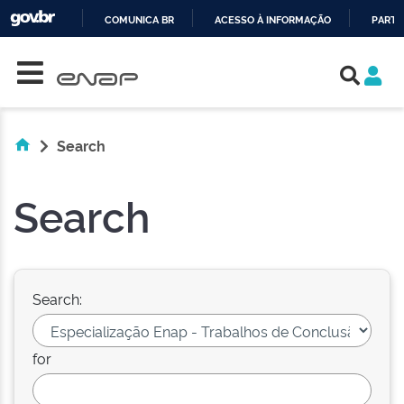
COMUNICA BR
ACESSO À INFORMAÇÃO
PARTI
Skip navigation
IR
PARA
O
CONTEÚDO
Search
Search
Search:
for