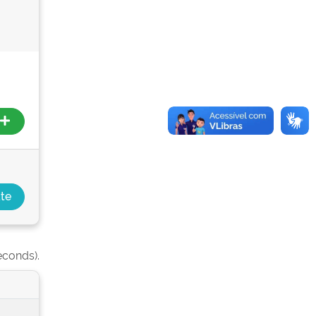
econds).