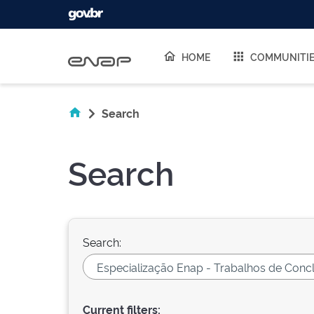
Skip navigation
HOME
COMMUNITI
Search
Search
Search:
Current filters: