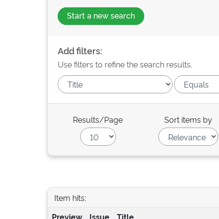
Start a new search
Add filters:
Use filters to refine the search results.
Results/Page
Sort items by
Item hits:
Preview
Issue
Title