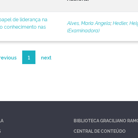
apel de liderança na
Alves, Maria Angela
;
Hedler, Hel
o conhecimento nas
(Examinadora)
revious
1
next
LA
BIBLIOTECA GRACILIANO RAM
S
CENTRAL DE CONTEÚDO