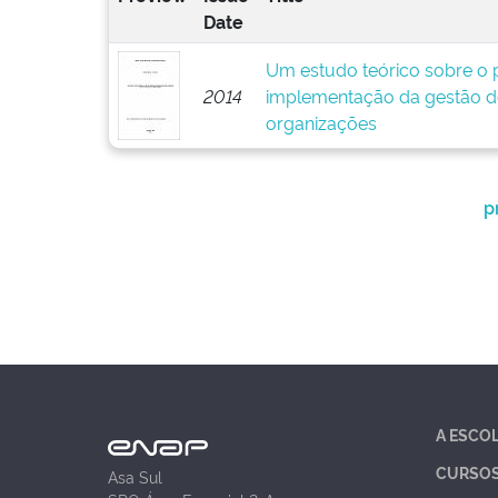
Date
Um estudo teórico sobre o p
2014
implementação da gestão d
organizações
p
A ESCO
CURSO
Asa Sul