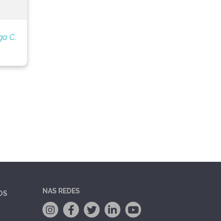
ga C.
NAS REDES
OS