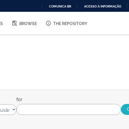
COMUNICA BR
ACESSO À INFORMAÇÃO
IR
PARA
ES
BROWSE
THE REPOSITORY
O
CONTEÚDO
for