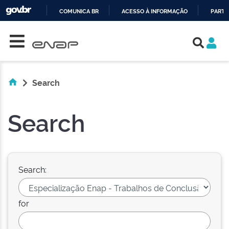
COMUNICA BR
ACESSO À INFORMAÇÃO
PARTI
Skip navigation
IR
PARA
O
CONTEÚDO
Search
Search
Search:
for