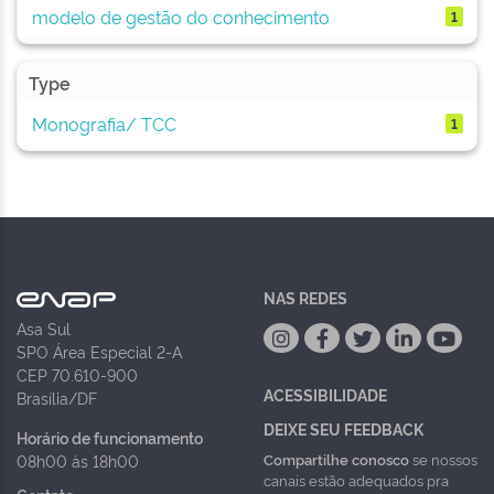
modelo de gestão do conhecimento
1
Type
Monografia/ TCC
1
NAS REDES
Asa Sul
SPO Área Especial 2-A
CEP 70.610-900
ACESSIBILIDADE
Brasília/DF
DEIXE SEU FEEDBACK
Horário de funcionamento
Compartilhe conosco
se nossos
08h00 às 18h00
canais estão adequados pra