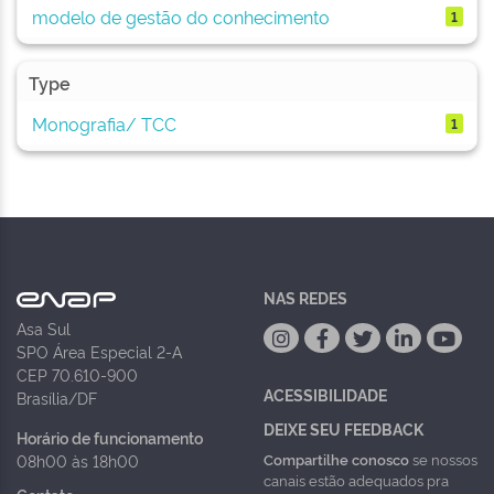
modelo de gestão do conhecimento
1
Type
Monografia/ TCC
1
NAS REDES
Asa Sul
SPO Área Especial 2-A
CEP 70.610-900
ACESSIBILIDADE
Brasília/DF
DEIXE SEU FEEDBACK
Horário de funcionamento
Compartilhe conosco
se nossos
08h00 às 18h00
canais estão adequados pra