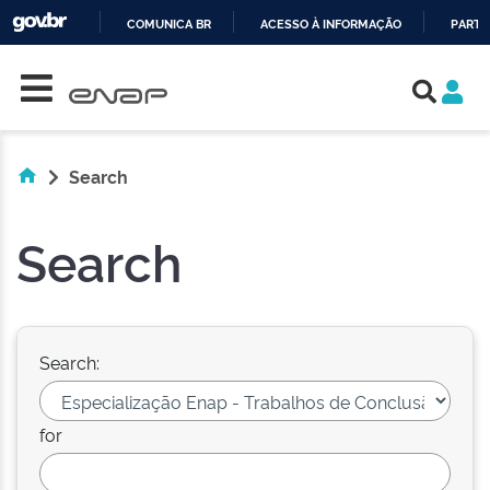
COMUNICA BR
ACESSO À INFORMAÇÃO
PARTI
Skip navigation
IR
PARA
O
CONTEÚDO
Search
Search
Search:
for