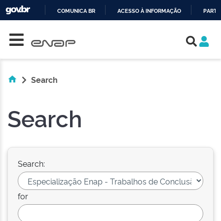
COMUNICA BR
ACESSO À INFORMAÇÃO
PARTI
Skip navigation
IR
PARA
O
CONTEÚDO
Search
Search
Search:
for