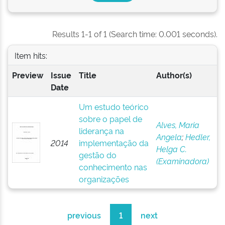
Results 1-1 of 1 (Search time: 0.001 seconds).
Item hits:
Preview
Issue
Title
Author(s)
Date
Um estudo teórico
sobre o papel de
Alves, Maria
liderança na
Angela
;
Hedler,
2014
implementação da
Helga C.
gestão do
(Examinadora)
conhecimento nas
organizações
previous
1
next