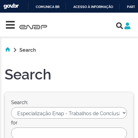
COMUNICA BR
ACESSO À INFORMAÇÃO
PARTI
Skip navigation
IR
PARA
O
CONTEÚDO
Search
Search
Search:
for