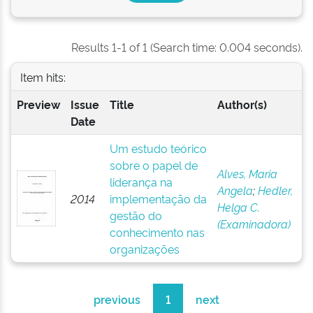
Results 1-1 of 1 (Search time: 0.004 seconds).
Item hits:
Preview
Issue
Title
Author(s)
Date
Um estudo teórico
sobre o papel de
Alves, Maria
liderança na
Angela
;
Hedler,
2014
implementação da
Helga C.
gestão do
(Examinadora)
conhecimento nas
organizações
previous
1
next