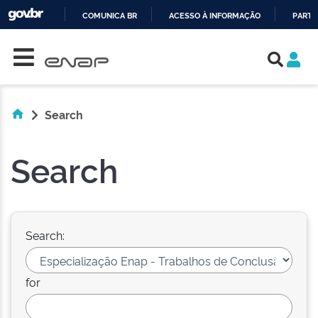
COMUNICA BR
ACESSO À INFORMAÇÃO
PARTI
Skip navigation
IR
PARA
O
CONTEÚDO
Search
Search
Search:
for