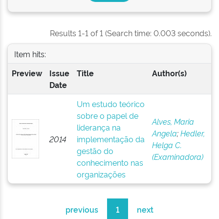
Results 1-1 of 1 (Search time: 0.003 seconds).
Item hits:
Preview
Issue
Title
Author(s)
Date
Um estudo teórico
sobre o papel de
Alves, Maria
liderança na
Angela
;
Hedler,
2014
implementação da
Helga C.
gestão do
(Examinadora)
conhecimento nas
organizações
previous
1
next