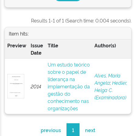
Results 1-1 of 1 (Search time: 0.004 seconds).
Item hits:
Preview
Issue
Title
Author(s)
Date
Um estudo teórico
sobre o papel de
Alves, Maria
liderança na
Angela
;
Hedler,
2014
implementação da
Helga C.
gestão do
(Examinadora)
conhecimento nas
organizações
previous
1
next