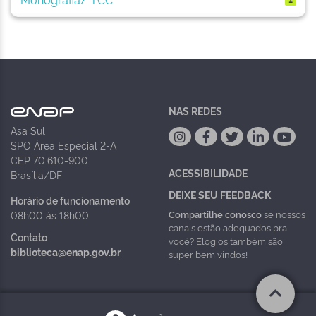
NAS REDES
Asa Sul
SPO Área Especial 2-A
CEP 70.610-900
ACESSIBILIDADE
Brasília/DF
DEIXE SEU FEEDBACK
Horário de funcionamento
Compartilhe conosco
se nossos
08h00 às 18h00
canais estão adequados pra
Contato
você? Elogios também são
biblioteca@enap.gov.br
super bem vindos!