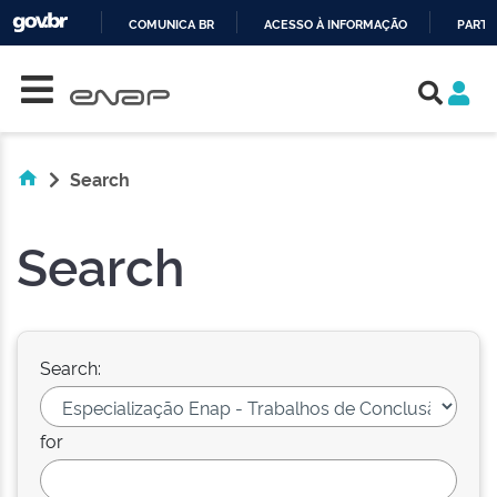
COMUNICA BR
ACESSO À INFORMAÇÃO
PARTI
Skip navigation
IR
PARA
O
CONTEÚDO
Search
Search
Search:
for