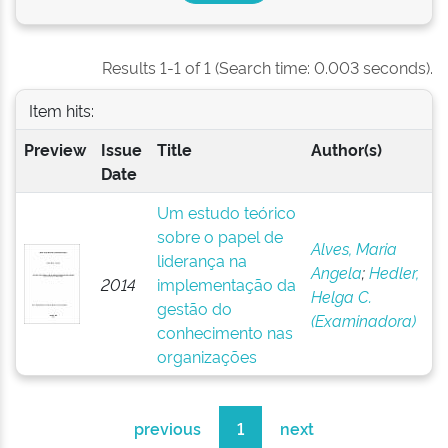
Results 1-1 of 1 (Search time: 0.003 seconds).
Item hits:
Preview
Issue
Title
Author(s)
Date
Um estudo teórico
sobre o papel de
Alves, Maria
liderança na
Angela
;
Hedler,
2014
implementação da
Helga C.
gestão do
(Examinadora)
conhecimento nas
organizações
previous
1
next