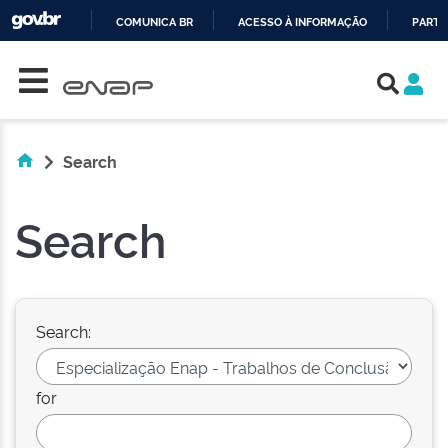
COMUNICA BR
ACESSO À INFORMAÇÃO
PARTI
Skip navigation
IR
PARA
O
CONTEÚDO
Search
Search
Search:
for