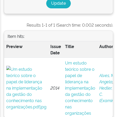
Results 1-1 of 1 (Search time: 0.002 seconds).
Item hits:
Preview
Issue
Title
Author(s
Date
Um estudo
teórico sobre o
papel de
Alves, Ma
liderança na
Angela
;
2014
implementação
Hedler, H
da gestão do
C.
conhecimento
(Examina
nas
organizações