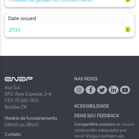
Date issued
2014
1
NAS REDES
Asa Sul
SPO Área Especial 2-A
CEP 70.610-900
ACESSIBILIDADE
Brasília/DF
DEIXE SEU FEEDBACK
Horário de funcionamento
Compartilhe conosco
se nossos
08h00 às 18h00
canais estão adequados pra
Contato
você? Elogios também são