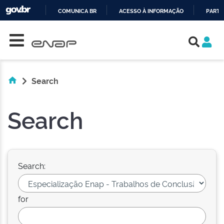
COMUNICA BR
ACESSO À INFORMAÇÃO
PARTI
Skip navigation
IR
PARA
O
CONTEÚDO
Search
Search
Search:
for