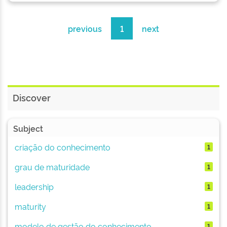
previous
1
next
Discover
Subject
criação do conhecimento
1
grau de maturidade
1
leadership
1
maturity
1
modelo de gestão do conhecimento
1