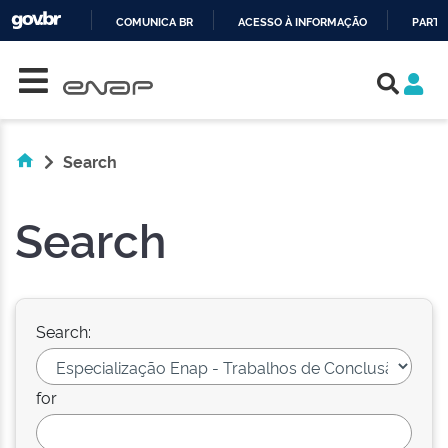
COMUNICA BR
ACESSO À INFORMAÇÃO
PARTI
Skip navigation
IR
PARA
O
CONTEÚDO
Search
Search
Search:
for