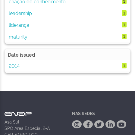
criação do conhecimento
1
leadership
1
liderança
1
maturity
1
Date issued
2014
1
NAS REDES
Asa Sul
SPO Área Especial 2-A
CEP 70.610-900