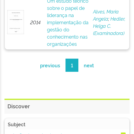
Um estudo teórico
sobre o papel de
Alves, Maria
liderança na
Angela
;
Hedler,
2014
implementação da
Helga C.
gestão do
(Examinadora)
conhecimento nas
organizações
previous
1
next
Discover
Subject