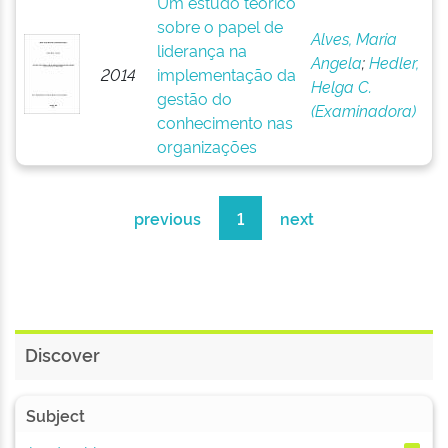
Um estudo teórico
sobre o papel de
Alves, Maria
liderança na
Angela
;
Hedler,
2014
implementação da
Helga C.
gestão do
(Examinadora)
conhecimento nas
organizações
previous
1
next
Discover
Subject