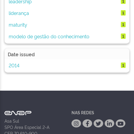
leadership
1
liderança
1
maturity
1
modelo de gestão do conhecimento
1
Date issued
2014
1
NAS REDES
Asa Sul
SPO Área Especial 2-A
CEP 70.610-900