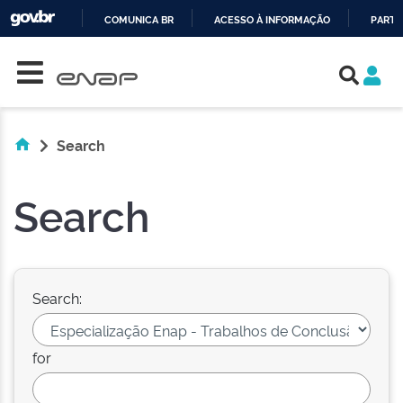
COMUNICA BR
ACESSO À INFORMAÇÃO
PARTI
Skip navigation
IR
PARA
O
CONTEÚDO
Search
Search
Search:
for