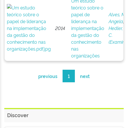
Um estudo
teórico sobre o
papel de
Alves, Ma
liderança na
Angela
;
2014
implementação
Hedler, H
da gestão do
C.
conhecimento
(Examina
nas
organizações
previous
1
next
Discover