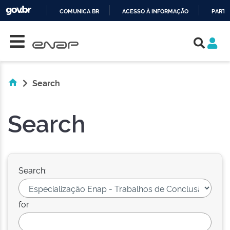
COMUNICA BR
ACESSO À INFORMAÇÃO
PARTI
Skip navigation
IR
PARA
O
CONTEÚDO
Search
Search
Search:
for