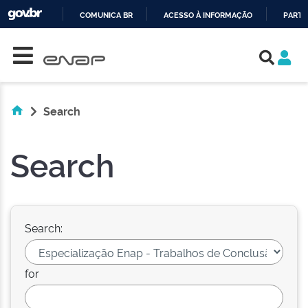
COMUNICA BR
ACESSO À INFORMAÇÃO
PARTI
Skip navigation
IR
PARA
O
CONTEÚDO
Search
Search
Search:
for