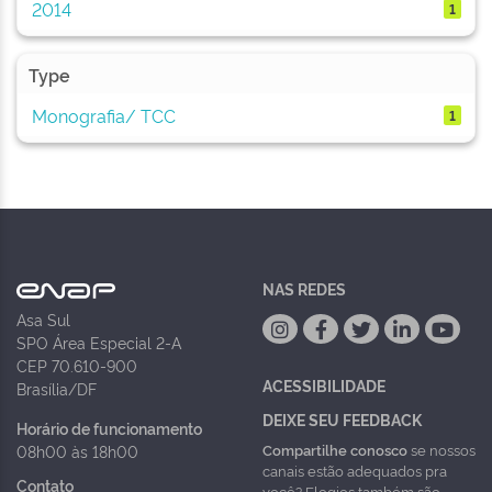
2014
1
Type
Monografia/ TCC
1
NAS REDES
Asa Sul
SPO Área Especial 2-A
CEP 70.610-900
ACESSIBILIDADE
Brasília/DF
DEIXE SEU FEEDBACK
Horário de funcionamento
Compartilhe conosco
se nossos
08h00 às 18h00
canais estão adequados pra
Contato
você? Elogios também são