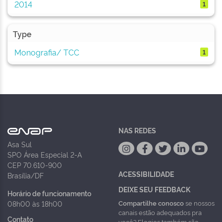
2014
1
Type
Monografia/ TCC
1
NAS REDES
Asa Sul
SPO Área Especial 2-A
CEP 70.610-900
ACESSIBILIDADE
Brasília/DF
DEIXE SEU FEEDBACK
Horário de funcionamento
Compartilhe conosco
se nossos
08h00 às 18h00
canais estão adequados pra
Contato
você? Elogios também são