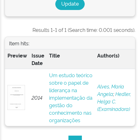
Results 1-1 of 1 (Search time: 0.001 seconds).
Item hits:
Preview
Issue
Title
Author(s)
Date
Um estudo teórico
sobre o papel de
Alves, Maria
liderança na
Angela
;
Hedler,
2014
implementação da
Helga C.
gestão do
(Examinadora)
conhecimento nas
organizações