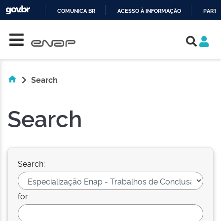
COMUNICA BR
ACESSO À INFORMAÇÃO
PARTI
Skip navigation
IR
PARA
O
CONTEÚDO
Search
Search
Search:
for