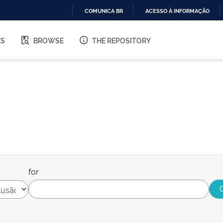
COMUNICA BR
ACESSO À INFORMAÇÃO
IR
PARA
ES
BROWSE
THE REPOSITORY
O
CONTEÚDO
for