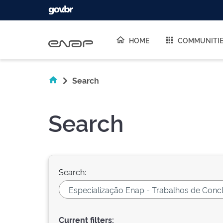
Skip navigation
HOME
COMMUNITI
Search
Search
Search:
Current filters: