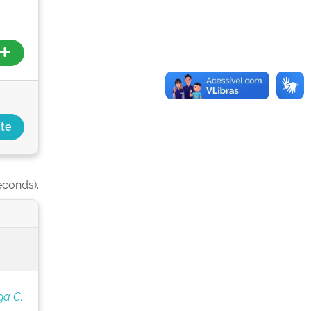
econds).
ga C.