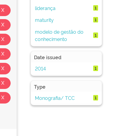
liderança
1
maturity
1
modelo de gestão do
1
conhecimento
Date issued
2014
1
Type
Monografia/ TCC
1