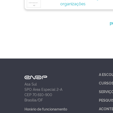
organizações
p
A ESCO
CURSO
Asa Sul
SPO Área Especial 2-A
SERVIÇ
CEP 70.610-900
Brasília/DF
PESQUI
ACONT
Horário de funcionamento