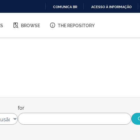
COMUNICA BR
ACESSO À INFORMAÇÃO
IR
PARA
ES
BROWSE
THE REPOSITORY
O
CONTEÚDO
for