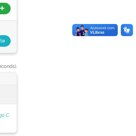
econds).
ga C.