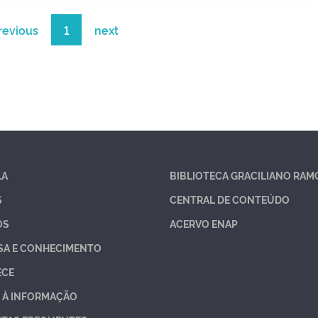
revious
1
next
LA
BIBLIOTECA GRACILIANO RAM
S
CENTRAL DE CONTEÚDO
OS
ACERVO ENAP
SA E CONHECIMENTO
ECE
 À INFORMAÇÃO