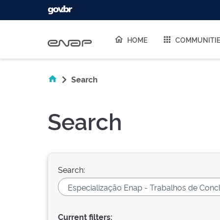
Skip navigation
HOME
COMMUNITI
Search
Search
Search:
Current filters: