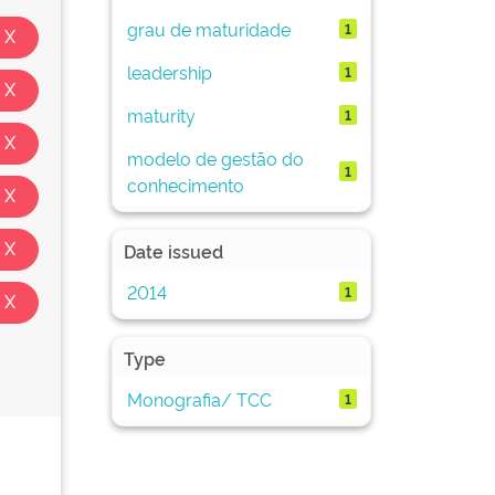
grau de maturidade
1
leadership
1
maturity
1
modelo de gestão do
1
conhecimento
Date issued
2014
1
Type
Monografia/ TCC
1