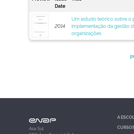
Date
Um estudo teórico sobre o p
2014
implementação da gestão d
organizações
p
A ESCO
CURSO
Asa Sul