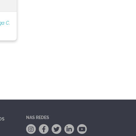
ga C.
NAS REDES
OS