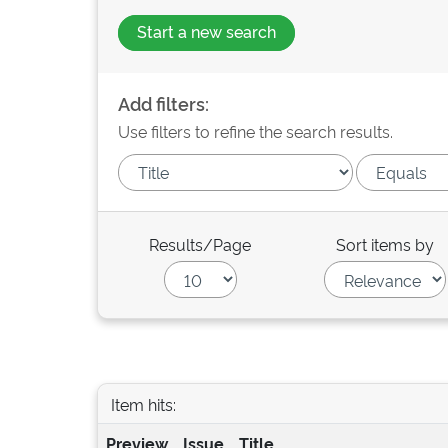
Start a new search
Add filters:
Use filters to refine the search results.
Results/Page
Sort items by
Item hits:
Preview
Issue
Title