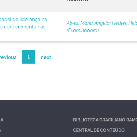
apel de liderança na
Alves, Maria Angela
;
Hedler, Hel
o conhecimento nas
(Examinadora)
revious
1
next
LA
BIBLIOTECA GRACILIANO RAM
S
CENTRAL DE CONTEÚDO