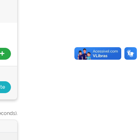
econds).