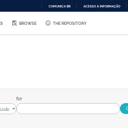
COMUNICA BR
ACESSO À INFORMAÇÃO
IR
PARA
ES
BROWSE
THE REPOSITORY
O
CONTEÚDO
for