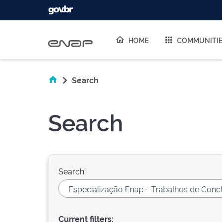
Skip navigation
HOME
COMMUNITI
Search
Search
Search:
Current filters: