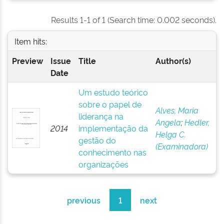
Results 1-1 of 1 (Search time: 0.002 seconds).
Item hits:
Preview
Issue
Title
Author(s)
Date
Um estudo teórico
sobre o papel de
Alves, Maria
liderança na
Angela
;
Hedler,
2014
implementação da
Helga C.
gestão do
(Examinadora)
conhecimento nas
organizações
previous
1
next