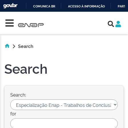
COMUNICA BR
ACESSO À INFORMAÇÃO
PARTI
Skip navigation
IR
PARA
O
CONTEÚDO
Search
Search
Search:
for