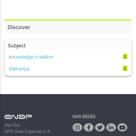
Discover
Subject
knowledge creation
1
liderança
1
NAS REDES
Asa Sul
SPO Área Especial 2-A